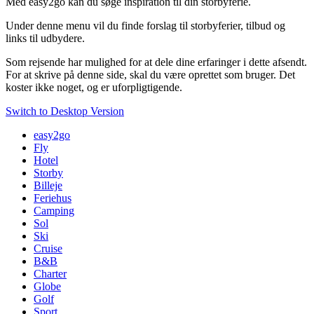
Med easy2go kan du søge inspiration til din storbyferie.
Under denne menu vil du finde forslag til storbyferier, tilbud og
links til udbydere.
Som rejsende har mulighed for at dele dine erfaringer i dette afsendt.
For at skrive på denne side, skal du være oprettet som bruger. Det
koster ikke noget, og er uforpligtigende.
Switch to Desktop Version
easy2go
Fly
Hotel
Storby
Billeje
Feriehus
Camping
Sol
Ski
Cruise
B&B
Charter
Globe
Golf
Sport