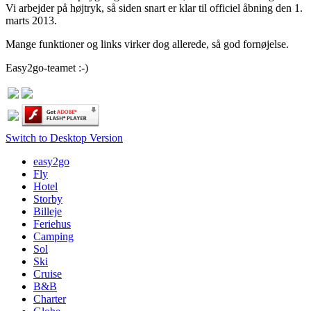
Vi arbejder på højtryk, så siden snart er klar til officiel åbning den 1.
marts 2013.
Mange funktioner og links virker dog allerede, så god fornøjelse.
Easy2go-teamet :-)
Switch to Desktop Version
easy2go
Fly
Hotel
Storby
Billeje
Feriehus
Camping
Sol
Ski
Cruise
B&B
Charter